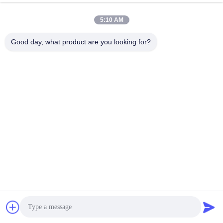
5:10 AM
लोकप्रिय श्रेणियां
सभी
Good day, what product are you looking for?
धातु गेबियन टोकरी
gabion तार जाल
गाबियन गद्दे
सजावटी तार मेष
सैन्य बाधाएं
जस्ती गैबियन बॉक्स
गल्फफैन गेबियन बास्केट्स
पीवीसी लेपित Gabion
सदस्यता लें