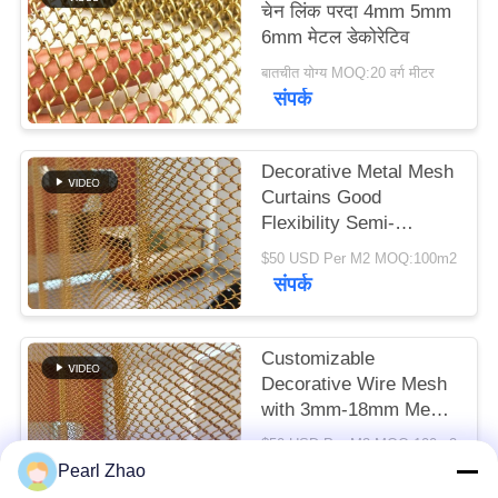
चेन लिंक परदा 4mm 5mm
6mm मेटल डेकोरेटिव
मामले
बातचीत योग्य MOQ:20 वर्ग मीटर
संपर्क
साइटमैप
Decorative Metal Mesh
गोपनीयता
Curtains Good
Flexibility Semi-
नीति
transparent For Your
$50 USD Per M2 MOQ:100m2
High-class Decorative
संपर्क
Purpose
Customizable
Decorative Wire Mesh
with 3mm-18mm Mesh
Opening 0.5-2mm Wire
$50 USD Per M2 MOQ:100m2
Diameter and
संपर्क
Pearl Zhao
40%-85% Open Area