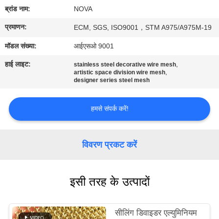
में
ब्रांड नाम:
NOVA
प्रमाणन:
ECM, SGS, ISO9001，STM A975/A975M-19
कारखाने
मॉडल संख्या:
आईएसओ 9001
का
हाई लाइट:
,
stainless steel decorative wire mesh
दौरा
,
artistic space division wire mesh
designer series steel mesh
गुणवत्ता
हमसे संपर्क करें!
नियंत्रण
विवरण प्रकट करें
हमसे
संपर्क
इसी तरह के उत्पादों
करें
समाचार
सीलिंग डिवाइडर एल्युमिनियम