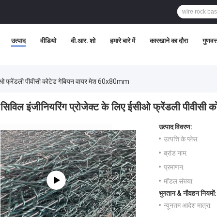
उत्पाद
वीडियो
वी.आर. शो
हमारे बारे में
कारखाने का दौरा
गुणवत्
ईसीओ फ्रेंडली पीवीसी कोटेड गेबियन वायर मेश 60x80mm
सिविल इंजीनियरिंग प्रोजेक्ट के लिए ईसीओ फ्रेंडली पीवीस
उत्पाद विवरण:
उत्पत्ति के प्लेस:
ब्रांड नाम:
प्रमाणन:
मॉडल संख्या:
भुगतान & नौवहन नियमों:
न्यूनतम आदेश मात्रा: