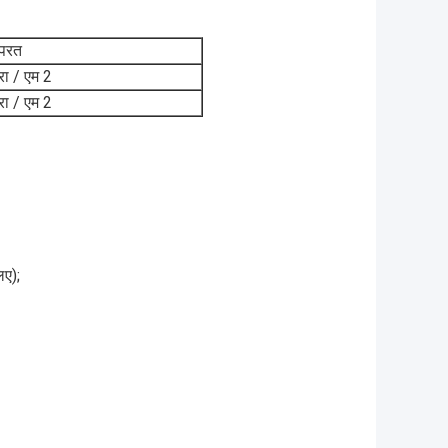
 परत
रा / एम 2
रा / एम 2
िए);