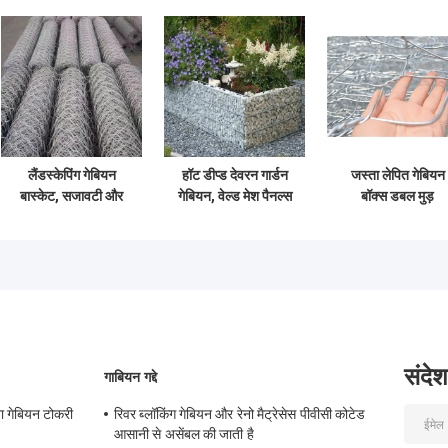
लैंडस्केपिंग गेबियन
हॉट डीप्ड देवरन गार्डन
जस्ता लेपित गेबियन
बास्केट, सजावटी और
गेबियन, वेल्ड मेश पैनल्स
बॉक्स डबल मुड़
संरचनात्मक उपयोग के
सैंपल उपलब्ध
हेक्सागोनल गेबियन वा
लिए जस्ती हेक्सागोनल
मेष
वायर मेष बॉक्स
संदेश
गाबियन गद्दे
ा गेबियन टोकरी
रिवर ब्लॉकिंग गेबियन और रेनो मैट्रेसेस पीवीसी कोटेड
आसानी से असेंबल की जाती है