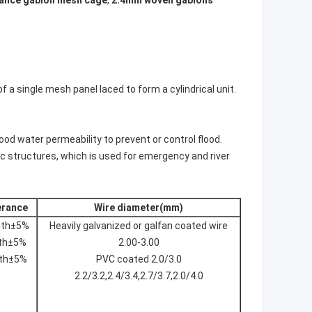
tance gabion mesh cage
,
2.4mm woven gabions
 a single mesh panel laced to form a cylindrical unit.
ood water permeability to prevent or control flood.
hic structures, which is used for emergency and river
erance
Wire diameter(mm)
gth±5%
Heavily galvanized or galfan coated wire
th±5%
2.00-3.00
th±5%
PVC coated 2.0/3.0
2.2/3.2,2.4/3.4,2.7/3.7,2.0/4.0