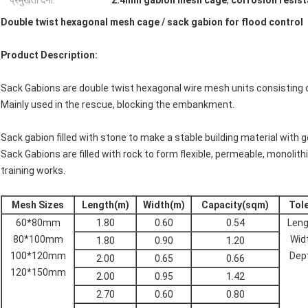
प्रमुखता देना:
2.4mm gabion mesh cage
,
corrosion resis
Double twist hexagonal mesh cage / sack gabion for flood control​
Product Description:
Sack Gabions are double twist hexagonal wire mesh units consisting of
Mainly used in the rescue, blocking the embankment.
Sack gabion filled with stone to make a stable building material with g
Sack Gabions are filled with rock to form flexible, permeable, monolit
training works.
Mesh Sizes
Length(m)
Width(m)
Capacity(sqm)
Tol
60*80mm
1.80
0.60
0.54
Len
80*100mm
Wid
1.80
0.90
1.20
100*120mm
Dep
2.00
0.65
0.66
120*150mm
2.00
0.95
1.42
2.70
0.60
0.80