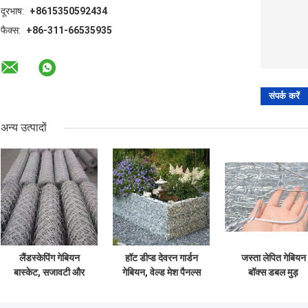
दूरभाष:
+8615350592434
फैक्स:
+86-311-66535935
अन्य उत्पादों
लैंडस्केपिंग गेबियन
हॉट डीप्ड देवरन गार्डन
जस्ता लेपित गेबियन
बास्केट, सजावटी और
गेबियन, वेल्ड मेश पैनल्स
बॉक्स डबल मुड़
संरचनात्मक उपयोग के
सैंपल उपलब्ध
हेक्सागोनल गेबियन वा
लिए जस्ती हेक्सागोनल
मेष