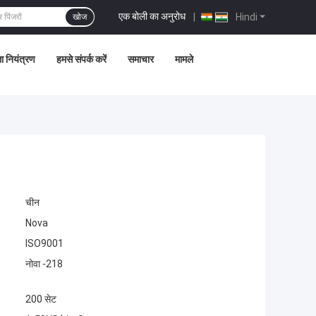
एक बोली का अनुरोध
|
Hindi
खोज
ता नियंत्रण
हमसे संपर्क करें
समाचार
मामले
चीन
Nova
ISO9001
नोवा -218
200 सेट