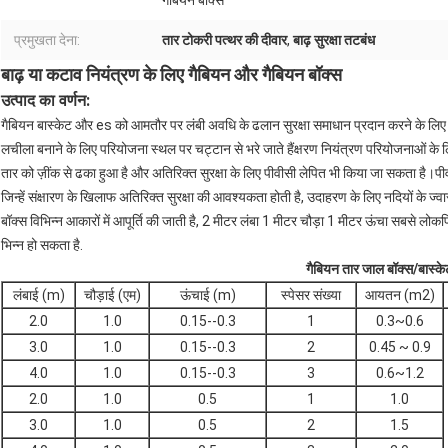
गेबियन बॉक्स
प्रमुखता देना:
तार टोकरी पत्थर की दीवार
,
बाढ़ सुरक्षा तटबंध
बाढ़ या कटाव नियंत्रण के लिए गैबियन और गैबियन बॉक्स
उत्पाद का वर्णन:
गैबियन बास्केट और es को आमतौर पर लंबी अवधि के ढलान सुरक्षा समाधान प्रदान करने के लिए विभि
लचीला बनाने के लिए परियोजना स्थल पर चट्टान से भरे जाते हैंक्षरण नियंत्रण परियोजनाओं के ल
तार को ज़ींक से ढका हुआ है और अतिरिक्त सुरक्षा के लिए पीवीसी लेपित भी किया जा सकता है।पीव
जिन्हें संक्षारण के खिलाफ अतिरिक्त सुरक्षा की आवश्यकता होती है, उदाहरण के लिए नदियों के ज्वा
बॉक्स विभिन्न आकारों में आपूर्ति की जाती है, 2 मीटर लंबा 1 मीटर चौड़ा 1 मीटर ऊंचा सबसे लो
भिन्न हो सकता है.
गैबियन तार जाल बॉक्स/बास्के
लंबाई (m)
चौड़ाई (एम)
ऊंचाई (m)
स्पेसर संख्या
आयतन (m2)
2.0
1.0
0.15--0.3
1
0.3~0.6
3.0
1.0
0.15--0.3
2
0.45 ~ 0.9
4.0
1.0
0.15--0.3
3
0.6~1.2
2.0
1.0
0.5
1
1.0
3.0
1.0
0.5
2
1.5