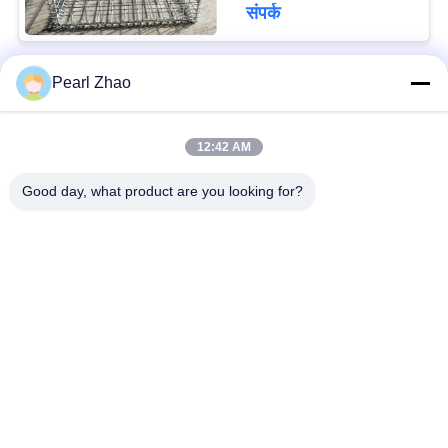
संपर्क
Pearl Zhao
लोकप्रिय श्रेणियां
सभी
12:42 AM
धातु गेबियन टोकरी
gabion तार जाल
Good day, what product are you looking for?
गाबियन गद्दे
सजावटी तार मेष
सैन्य बाधाएं
जस्ती गैबियन बॉक्स
गल्फफैन गेबियन बास्केट्स
पीवीसी लेपित Gabion
सदस्यता लें