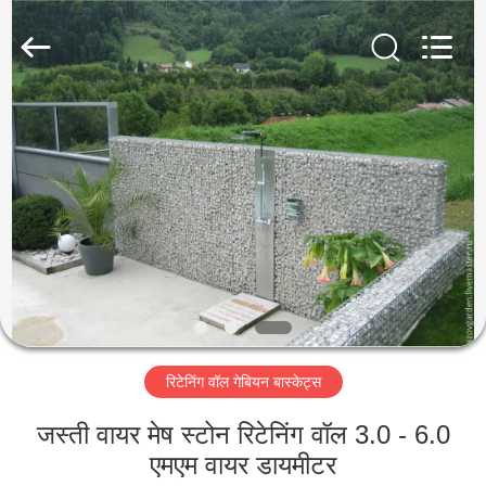
Metal
Wire
Mesh
Products
Co.,
Ltd..
All
Rights
घर
Reserved.
उत्पाद
वीडियो
वी.आर.
शो
रिटेनिंग वॉल गेबियन बास्केट्स
हमारे
जस्ती वायर मेष स्टोन रिटेनिंग वॉल 3.0 - 6.0
बारे
एमएम वायर डायमीटर