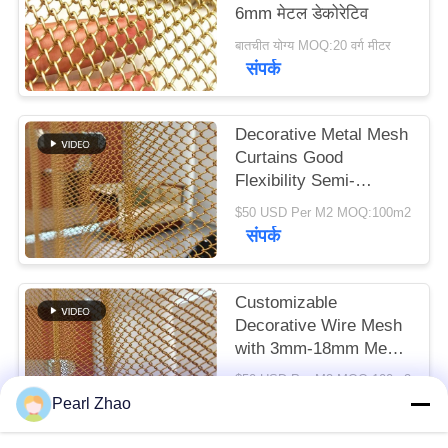
6mm मेटल डेकोरेटिव
बातचीत योग्य MOQ:20 वर्ग मीटर
मामले
संपर्क
SITEMAP
Decorative Metal Mesh
Curtains Good
गोपनीयता
Flexibility Semi-
transparent For Your
नीति
$50 USD Per M2 MOQ:100m2
High-class Decorative
संपर्क
Purpose
Customizable
Decorative Wire Mesh
with 3mm-18mm Mesh
Opening 0.5-2mm Wire
$50 USD Per M2 MOQ:100m2
Diameter and
संपर्क
Pearl Zhao
40%-85% Open Area