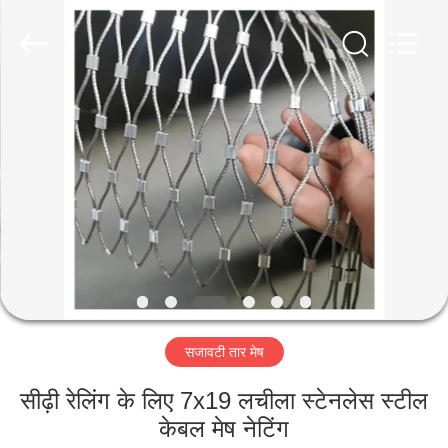
Metal
Wire
Mesh
Products
Co.,
Ltd..
All
Rights
घर
Reserved.
उत्पाद
वीडियो
वी.आर.
शो
सजावटी तार मेष
हमारे
सीढ़ी रेलिंग के लिए 7x19 लचीला स्टेनलेस स्टील
बारे
केबल मेष नेटिंग