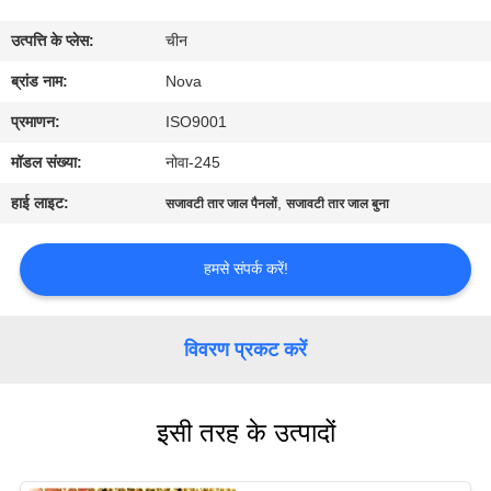
में
उत्पत्ति के प्लेस:
चीन
कारखाने
ब्रांड नाम:
Nova
का
प्रमाणन:
ISO9001
दौरा
मॉडल संख्या:
नोवा-245
हाई लाइट:
,
सजावटी तार जाल पैनलों
सजावटी तार जाल बुना
गुणवत्ता
नियंत्रण
हमसे संपर्क करें!
हमसे
विवरण प्रकट करें
संपर्क
करें
इसी तरह के उत्पादों
समाचार