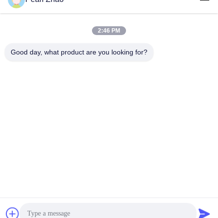
40%-85% Open Area
2:46 PM
लोकप्रिय श्रेणियां
सभी
Good day, what product are you looking for?
धातु गेबियन टोकरी
gabion तार जाल
गाबियन गद्दे
सजावटी तार मेष
सैन्य बाधाएं
जस्ती गैबियन बॉक्स
गल्फफैन गेबियन बास्केट्स
पीवीसी लेपित Gabion
सदस्यता लें