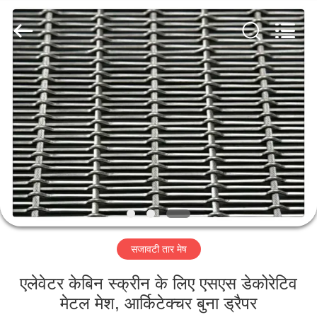
Metal
Wire
Mesh
Products
Co.,
Ltd..
All
Rights
घर
Reserved.
उत्पाद
वीडियो
वी.आर.
शो
सजावटी तार मेष
हमारे
एलेवेटर केबिन स्क्रीन के लिए एसएस डेकोरेटिव
बारे
मेटल मेश, आर्किटेक्चर बुना ड्रैपर