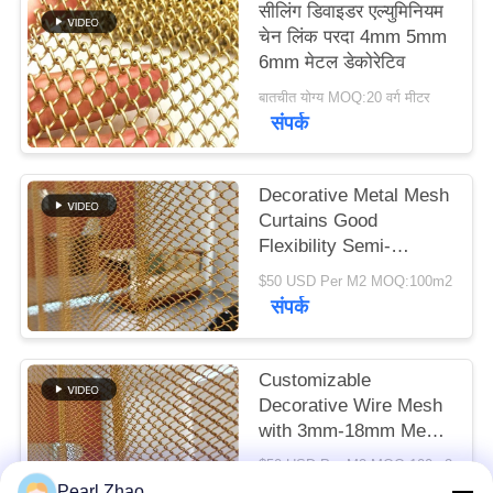
सीलिंग डिवाइडर एल्युमिनियम
चेन लिंक परदा 4mm 5mm
मामले
6mm मेटल डेकोरेटिव
बातचीत योग्य MOQ:20 वर्ग मीटर
संपर्क
SITEMAP
गोपनीयता
Decorative Metal Mesh
Curtains Good
नीति
Flexibility Semi-
transparent For Your
$50 USD Per M2 MOQ:100m2
High-class Decorative
संपर्क
Purpose
Customizable
Decorative Wire Mesh
with 3mm-18mm Mesh
Opening 0.5-2mm Wire
$50 USD Per M2 MOQ:100m2
Diameter and
संपर्क
Pearl Zhao