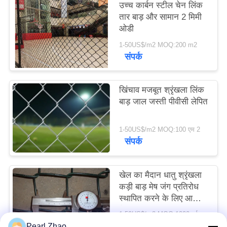
उच्च कार्बन स्टील चेन लिंक
तार बाड़ और सामान 2 मिमी
मामले
ओडी
1-50US$/m2 MOQ:200 m2
संपर्क
SITEMAP
गोपनीयता
खिंचाव मजबूत श्रृंखला लिंक
बाड़ जाल जस्ती पीवीसी लेपित
नीति
1-50US$/m2 MOQ:100 एम 2
संपर्क
खेल का मैदान धातु श्रृंखला
कड़ी बाड़ मेष जंग प्रतिरोध
स्थापित करने के लिए आसान
है
1-50US$/m2 MOQ:1000 वर्ग मीटर
संपर्क
Pearl Zhao