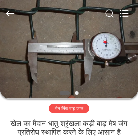
Metal
Wire
Mesh
Products
Co.,
Ltd..
All
Rights
घर
Reserved.
उत्पाद
वीडियो
वी.आर.
शो
चेन लिंक बाड़ जाल
हमारे
खेल का मैदान धातु श्रृंखला कड़ी बाड़ मेष जंग
बारे
प्रतिरोध स्थापित करने के लिए आसान है