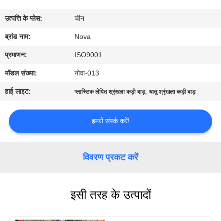
में
उत्पत्ति के प्लेस:
चीन
कारखाने
ब्रांड नाम:
Nova
का
प्रमाणन:
ISO9001
दौरा
मॉडल संख्या:
नोवा-013
हाई लाइट:
,
प्लास्टिक लेपित श्रृंखला कड़ी बाड़
धातु श्रृंखला कड़ी बाड़
गुणवत्ता
नियंत्रण
हमसे संपर्क करें!
हमसे
विवरण प्रकट करें
संपर्क
करें
इसी तरह के उत्पादों
समाचार