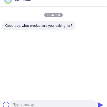
10:42 AM
लोकप्रिय श्रेणियां
सभी
Good day, what product are you looking for?
धातु गेबियन टोकरी
gabion तार जाल
गाबियन गद्दे
सजावटी तार मेष
सैन्य बाधाएं
जस्ती गैबियन बॉक्स
गल्फफैन गेबियन बास्केट्स
पीवीसी लेपित Gabion
सदस्यता लें